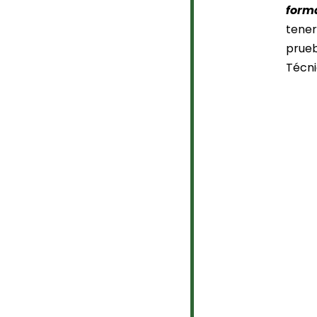
forma
tener
prueb
Técni