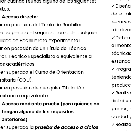
ior cuando reúnas alguno de los siguientes
✓Diseñar
itos:
determin
Acceso directo:
recursos
r en posesión del Título de Bachiller.
objetivo
r superado el segundo curso de cualquier
✓Determi
idad de Bachillerato experimental.
alimento
r en posesión de un Título de Técnico
técnicas
ior, Técnico Especialista o equivalente a
estandar
os académicos.
✓Program
r superado el Curso de Orientación
teniendo
rsitaria (COU).
producci
r en posesión de cualquier Titulación
✓Realiza
rsitaria o equivalente.
distribu
Acceso mediante prueba (para quienes no
primas, 
tengan alguno de los requisitos
calidad 
anteriores)
✓Realiza
er superado la
prueba de acceso a ciclos