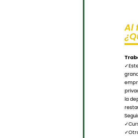
Al 
¿Q
Trab
✓Este
gran
empre
priva
la de
resta
Segui
✓Curs
✓Otro