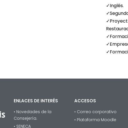
✓Inglés.
✓Segunda 
✓Proyecto
Restaurac
✓Formació
✓Empresa 
✓Formació
ENLACES DE INTERÉS
ACCESOS
• Novedades de la
• Correo corporativo
Consejería.
• Plataforma Moodle
• SENECA