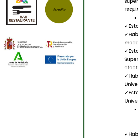
super
requis
✓Esta
✓Habe
modal
✓Esta
Super
efect
✓Habe
Unive
✓Esta
Unive
✓Hab