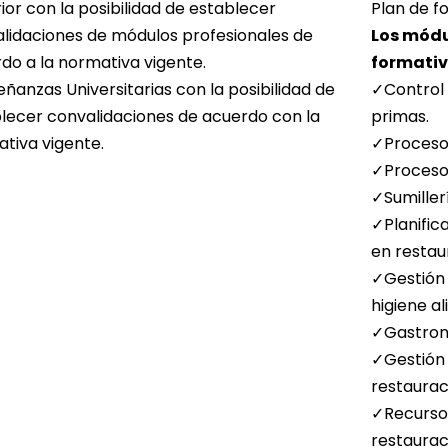
ior con la posibilidad de establecer
Plan de f
lidaciones de módulos profesionales de
Los módu
do a la normativa vigente.
formativo
ñanzas Universitarias con la posibilidad de
✓Control 
lecer convalidaciones de acuerdo con la
primas.
tiva vigente.
✓Procesos
✓Procesos
✓Sumiller
✓Planific
en restau
✓Gestión 
higiene al
✓Gastrono
✓Gestión 
restaurac
✓Recursos
restaurac