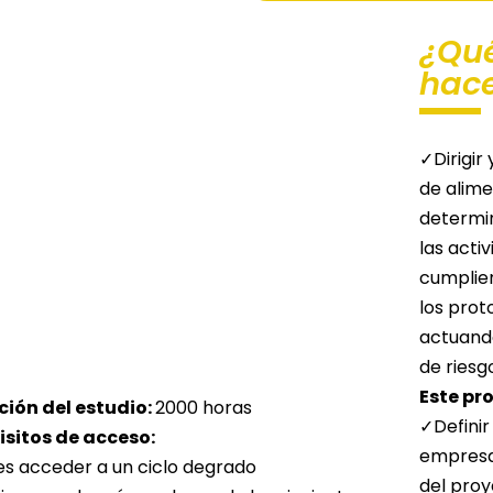
¿Qué
hac
✓Dirigir 
de alime
determin
las acti
cumplien
los prot
actuand
de riesg
Este pr
ción del estudio
:
2000 horas
✓Definir
sitos de acceso:
empresa
s acceder a un ciclo degrado
del proy