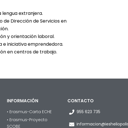
lengua extranjera.
 de Dirección de Servicios en
ión.
n y orientación laboral.
e iniciativa emprendedora.
n en centros de trabajo.
INFORMACIÓN
CONTACTO
• Erasmus-Carta ECHE
955 623 735
• Erasmus-Proyecto
informacion@iesheliopol
SCOBE