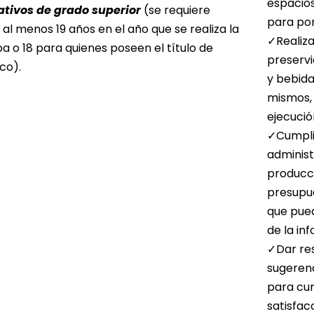
espacios
tivos de grado superior
(se requiere
para pon
 al menos 19 años en el año que se realiza la
✓Realiza
a o 18 para quienes poseen el título de
preservi
co).
y bebida
mismos, 
ejecució
✓Cumpli
administ
producci
presupue
que pued
de la in
✓Dar res
sugerenc
para cum
satisfac