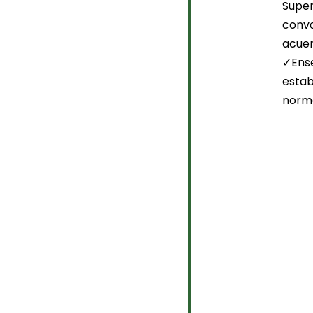
Super
conva
acuer
✓Ense
estab
norma