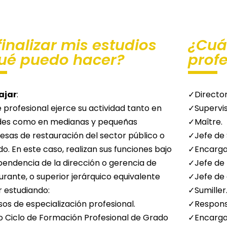
finalizar mis estudios
¿Cuál
ué puedo hacer?
prof
ajar
:
✓Director
 profesional ejerce su actividad tanto en
✓Supervis
des como en medianas y pequeñas
✓Maître.
sas de restauración del sector público o
✓Jefe de 
do. En este caso, realizan sus funciones bajo
✓Encarga
pendencia de la dirección o gerencia de
✓Jefe de
urante, o superior jerárquico equivalente
✓Jefe de 
r estudiando:
✓Sumiller
os de especialización profesional.
✓Respons
 Ciclo de Formación Profesional de Grado
✓Encarga