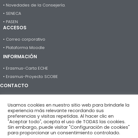
• Novedades de la Consejería.
• SENECA
• PASEN
ACCESOS
• Correo corporativo
• Plataforma Moodle
INFORMACIÓN
• Erasmus-Carta ECHE
• Erasmus-Proyecto SCOBE
CONTACTO
955 623 735
Usamos cookies en nuestro sitio web para brindarle la
informacion@iesheliopolis.com
experiencia más relevante recordando sus
preferencias y visitas repetidas. Al hacer clic en
C/Guadalbullón, nº 1
"Aceptar todo", acepta el uso de TODAS las cookies.
41013 Sevilla.
Sin embargo, puede visitar "Configuración de cookies"
para proporcionar un consentimiento controlado.