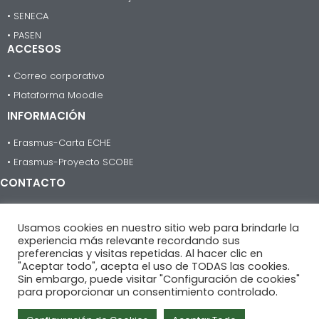
• SENECA
• PASEN
ACCESOS
• Correo corporativo
• Plataforma Moodle
INFORMACIÓN
• Erasmus-Carta ECHE
• Erasmus-Proyecto SCOBE
CONTACTO
955 623 735
Usamos cookies en nuestro sitio web para brindarle la
informacion@iesheliopolis.com
experiencia más relevante recordando sus
preferencias y visitas repetidas. Al hacer clic en
C/Guadalbullón, nº 1
"Aceptar todo", acepta el uso de TODAS las cookies.
41013 Sevilla.
Sin embargo, puede visitar "Configuración de cookies"
para proporcionar un consentimiento controlado.