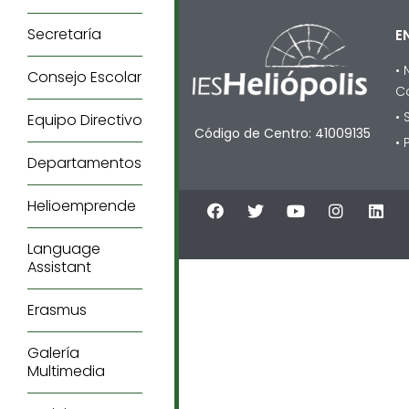
Secretaría
E
•
Consejo Escolar
C
•
Equipo Directivo
Código de Centro: 41009135
• 
Departamentos
Helioemprende
Language
Assistant
Erasmus
Galería
Multimedia