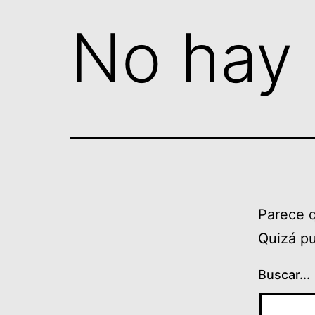
Saltar
No hay 
al
contenido
Parece 
Quizá p
Buscar...